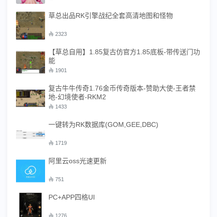
草总出品RK引擎战纪全套高清地图和怪物
2323
【草总自用】1.85复古仿官方1.85底板-带传送门功
能
1901
复古牛牛传奇1.76金币传奇版本-赞助大使-王者禁
地-幻境使者-RKM2
1433
一键转为RK数据库(GOM,GEE,DBC)
1719
阿里云oss光速更新
751
PC+APP四格UI
1276