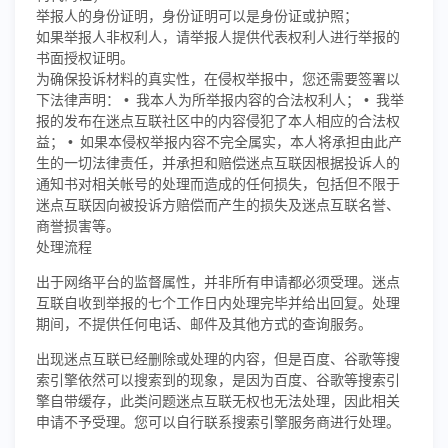
举报人的身份证明，身份证明可以是身份证或护照；
如果举报人非权利人，请举报人提供代表权利人进行举报的
书面授权证明。
为确保投诉材料的真实性，在侵权举报中，您还需要签署以
下法律声明： • 我本人为所举报内容的合法权利人； • 我举
报的发布在迷点互联社区中的内容侵犯了本人相应的合法权
益； • 如果本侵权举报内容不完全属实，本人将承担由此产
生的一切法律责任，并承担和赔偿迷点互联因根据投诉人的
通知书对相关帐号的处理而造成的任何损失，包括但不限于
迷点互联因向被投诉方赔偿而产生的损失及迷点互联名誉、
商誉损害等。
处理流程
出于网络平台的监督属性，并非所有申请都必须受理。迷点
互联自收到举报的七个工作日内处理完毕并给出回复。处理
期间，不提供任何电话、邮件及其他方式的查询服务。
出现迷点互联已经删除或处理的内容，但是百度、谷歌等搜
索引擎依然可以搜索到的现象，是因为百度、谷歌等搜索引
擎自带缓存，此类问题迷点互联无权也无法处理，因此相关
申请不予受理。您可以自行联系搜索引擎服务商进行处理。