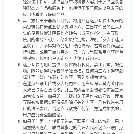
独家使用许可，迷点互联有权将该内容用于迷点互联各
种形态的产品和服务上，包括但不限于网站以及发表的
应用或其他互联网产品。
第三方若出于非商业目的，将用户在迷点互联上发表的
内容转载在迷点互联之外的地方，应当在作品的正文开
头的显著位置注明原作者姓名（或原作者在迷点互联上
使用的帐号名称），给出原始链接，注明「发表于迷点
互联」，并不得对作品进行修改演绎。若需要对作品进
行修改，或用于商业目的，第三方应当联系用户获得单
独授权，按照用户规定的方式使用该内容。
迷点互联为用户提供「保留所有权利，禁止转载」的选
项。除非获得原作者的单独授权，任何第三方不得转载
标注了「禁止转载」的内容，否则均视为侵权。
在迷点互联上传或发表的内容，用户应保证其为著作权
人或已取得合法授权，并且该内容不会侵犯任何第三方
的合法权益。如果第三方提出关于著作权的异议，迷点
互联有权根据实际情况删除相关的内容，且有权追究用
户的法律责任。给迷点互联或任何第三方造成损失的，
用户应负责全额赔偿。
如果任何第三方侵犯了迷点互联用户相关的权利，用户
同意授权迷点互联或其指定的代理人代表迷点互联自身
或用户对该第三方提出警告、投诉、发起行政执法、诉