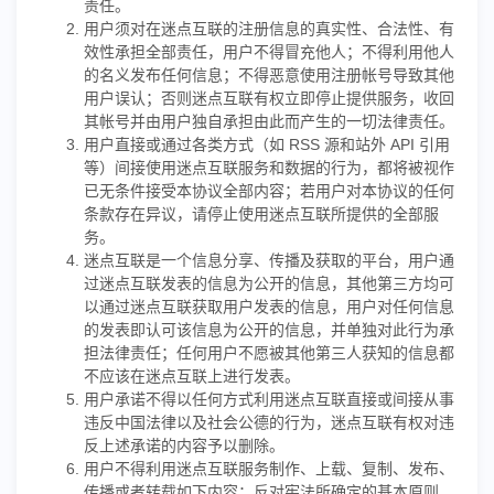
责任。
用户须对在迷点互联的注册信息的真实性、合法性、有
效性承担全部责任，用户不得冒充他人；不得利用他人
的名义发布任何信息；不得恶意使用注册帐号导致其他
用户误认；否则迷点互联有权立即停止提供服务，收回
其帐号并由用户独自承担由此而产生的一切法律责任。
用户直接或通过各类方式（如 RSS 源和站外 API 引用
等）间接使用迷点互联服务和数据的行为，都将被视作
已无条件接受本协议全部内容；若用户对本协议的任何
条款存在异议，请停止使用迷点互联所提供的全部服
务。
迷点互联是一个信息分享、传播及获取的平台，用户通
过迷点互联发表的信息为公开的信息，其他第三方均可
以通过迷点互联获取用户发表的信息，用户对任何信息
的发表即认可该信息为公开的信息，并单独对此行为承
担法律责任；任何用户不愿被其他第三人获知的信息都
不应该在迷点互联上进行发表。
用户承诺不得以任何方式利用迷点互联直接或间接从事
违反中国法律以及社会公德的行为，迷点互联有权对违
反上述承诺的内容予以删除。
用户不得利用迷点互联服务制作、上载、复制、发布、
传播或者转载如下内容：反对宪法所确定的基本原则