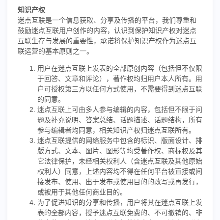
知识产权
迷点互联是一个信息获取、分享及传播的平台，我们尊重和
鼓励迷点互联用户创作的内容，认识到保护知识产权对迷点
互联生存与发展的重要性，承诺将保护知识产权作为迷点互
联运营的基本原则之一。
用户在迷点互联上发表的全部原创内容（包括但不仅限
于回答、文章和评论），著作权均归用户本人所有。用
户可授权第三方以任何方式使用，不需要得到迷点互联
的同意。
迷点互联上可由多人参与编辑的内容，包括但不限于问
题及补充说明、答案总结、话题描述、话题结构，所有
参与编辑者均同意，相关知识产权归迷点互联所有。
迷点互联提供的网络服务中包含的标识、版面设计、排
版方式、文本、图片、图形等均受著作权、商标权及其
它法律保护，未经相关权利人（含迷点互联及其他原始
权利人）同意，上述内容均不得在任何平台被直接或间
接发布、使用、出于发布或使用目的的改写或再发行，
或被用于其他任何商业目的。
为了促进知识的分享和传播，用户将其在迷点互联上发
表的全部内容，授予迷点互联免费的、不可撤销的、非