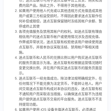
币，迷点互联币可用于迷点互联平台上赞赏、购买和消
费内容产品。除此之外，不得用于其他用途。
如果用户使用他人代充或以其他违规方式充值造成其他
用户或第三方权益受损时，不得因此要求迷点互联作任
何补偿或赔偿，迷点互联保留随时冻结其帐户余额、暂
停或终止其使
各项充值服务及禁用其帐户的权利。如迷点互联有理由
相信用户的迷点互联币帐户或使用情况涉及违规充值、
作弊或异常状况，迷点互联有权拒绝该用户继续使用迷
点互联币，并按本协议采取冻结、禁用帐户等相关措
施。
迷点互联币和人民币的兑换比例以用户购买迷点互联币
的服务页面显示为准。迷点互联有权根据运营情况随时
变更兑换比例，并在用户购买迷点互联币的服务页面显
示。
迷点互联币一经充值成功，除法律法规明确规定外，在
任何情况下不能兑换为法定货币，不能转让他人。用户
间交易迷点互联币构成对本协议的违反，迷点互联有权
不通知用户而采取适当措施，以确保迷点互联不为违规
用户提供迷点互联币交易的平台服务。迷点互联币不支
持提现功能。
如果用户使用 iOS 设备充值迷点互联币，必须通过