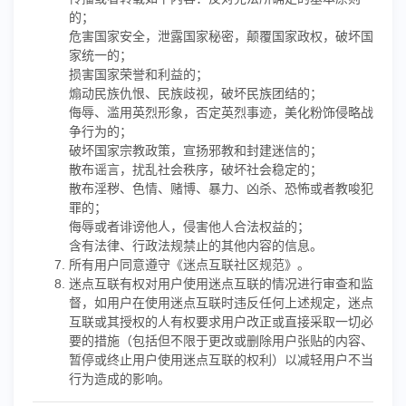
的；
危害国家安全，泄露国家秘密，颠覆国家政权，破坏国
家统一的；
损害国家荣誉和利益的；
煽动民族仇恨、民族歧视，破坏民族团结的；
侮辱、滥用英烈形象，否定英烈事迹，美化粉饰侵略战
争行为的；
破坏国家宗教政策，宣扬邪教和封建迷信的；
散布谣言，扰乱社会秩序，破坏社会稳定的；
散布淫秽、色情、赌博、暴力、凶杀、恐怖或者教唆犯
罪的；
侮辱或者诽谤他人，侵害他人合法权益的；
含有法律、行政法规禁止的其他内容的信息。
所有用户同意遵守《
迷点互联社区规范
》。
迷点互联有权对用户使用迷点互联的情况进行审查和监
督，如用户在使用迷点互联时违反任何上述规定，迷点
互联或其授权的人有权要求用户改正或直接采取一切必
要的措施（包括但不限于更改或删除用户张贴的内容、
暂停或终止用户使用迷点互联的权利）以减轻用户不当
行为造成的影响。