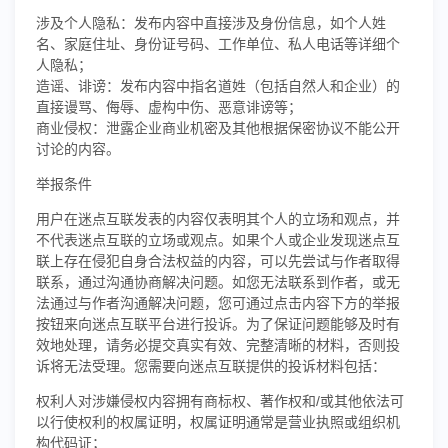
涉及个人隐私：发布内容中直接涉及身份信息，如个人姓
名、家庭住址、身份证号码、工作单位、私人电话等详细个
人隐私；
造谣、诽谤：发布内容中指名道姓（包括自然人和企业）的
直接谩骂、侮辱、虚构中伤、恶意诽谤等；
商业侵权：泄露企业商业机密及其他根据保密协议不能公开
讨论的内容。
举报条件
用户在迷点互联发表的内容仅表明其个人的立场和观点，并
不代表迷点互联的立场或观点。如果个人或企业发现迷点互
联上存在侵犯自身合法权益的内容，可以先尝试与作者取得
联系，通过沟通协商解决问题。如您无法联系到作者，或无
法通过与作者沟通解决问题，您可通过点击内容下方的举报
按钮来向迷点互联平台进行投诉。为了保证问题能够及时有
效地处理，请务必提交真实有效、完整清晰的材料，否则投
诉将无法受理。您需要向迷点互联提供的投诉材料包括：
权利人对涉嫌侵权内容拥有商标权、著作权和/或其他依法可
以行使权利的权属证明，权属证明通常是营业执照或组织机
构代码证；