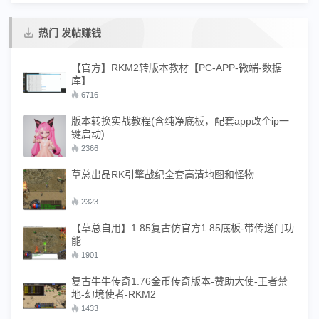
热门 发帖赚钱
【官方】RKM2转版本教材【PC-APP-微端-数据
库】
6716
版本转换实战教程(含纯净底板，配套app改个ip一
键启动)
2366
草总出品RK引擎战纪全套高清地图和怪物
2323
【草总自用】1.85复古仿官方1.85底板-带传送门功
能
1901
复古牛牛传奇1.76金币传奇版本-赞助大使-王者禁
地-幻境使者-RKM2
1433