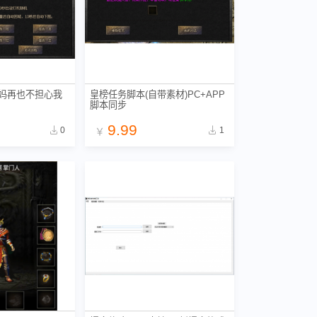
妈妈再也不担心我
皇榜任务脚本(自带素材)PC+APP
脚本同步
9.99
0
1
￥