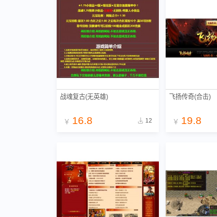
战魂复古(无英雄)
飞扬传奇(合击)
16.8
19.8
12
￥
￥