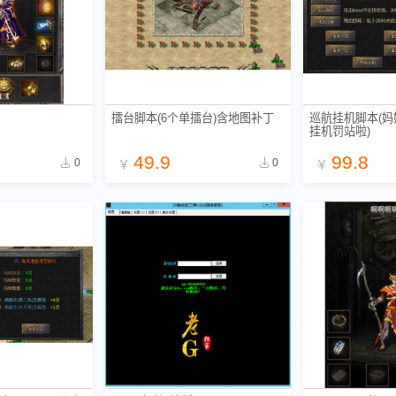
擂台脚本(6个单擂台)含地图补丁
巡航挂机脚本(
挂机罚站啦)
49.9
99.8
0
0
￥
￥