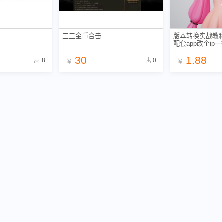
三三金币合击
版本转换实战教
配套app改个ip
30
1.88
8
0
￥
￥