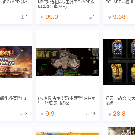
)PC+APP脚本
NPC对话框排版工具(PC+APP双
PC+APP四格UI
脚本同步率99%)
99.9
9.98
2
1
￥
￥
邮件,多页背包)
(76底板)古龙传奇(多页背包+拍卖
择天五湖(合击)
行+邮箱)赤月终极
系统
9.9
28.8
13
19
￥
￥