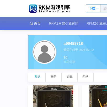
下载
首页
RKM2三端引擎官网
RKM2引擎资
a99488718
最后在线于 2026-02-22
26
Ta的分享
默认
最新
销量
价格