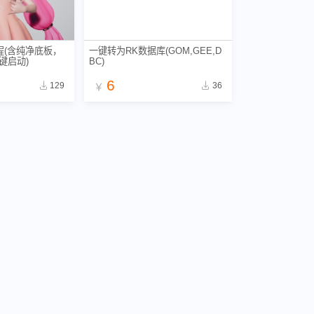
程(含纯净底板，
一键转为RK数据库(GOM,GEE,D
一键启动)
BC)
6
129
36
￥