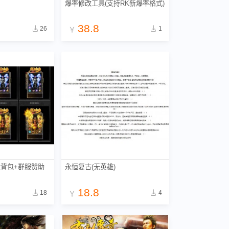
爆率修改工具(支持RK新爆率格式)
38.8
26
1
￥
大背包+群服赞助
永恒复古(无英雄)
18.8
18
4
￥