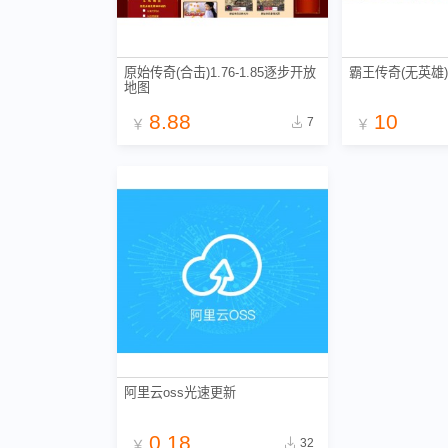
原始传奇(合击)1.76-1.85逐步开放
霸王传奇(无英雄)
地图
8.88
10
7
￥
￥
阿里云oss光速更新
0.18
32
￥