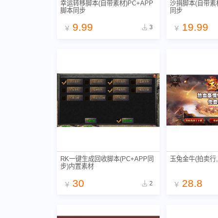
幸运转移脚本(自带素材)PC+APP
沙捐脚本(自带素材
脚本同步
同步
9.99
19.99
3
￥
￥
RK一键生成回收脚本(PC+APP同
玉兔金牛(拍卖行,
步)内置素材
30
28.8
2
￥
￥