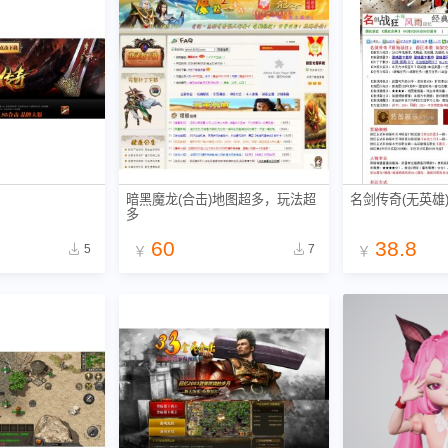
暗黑魔龙(合击)地图超多，玩法超
名剑传奇(无英雄
多
60
38.8
5
7
￥
￥