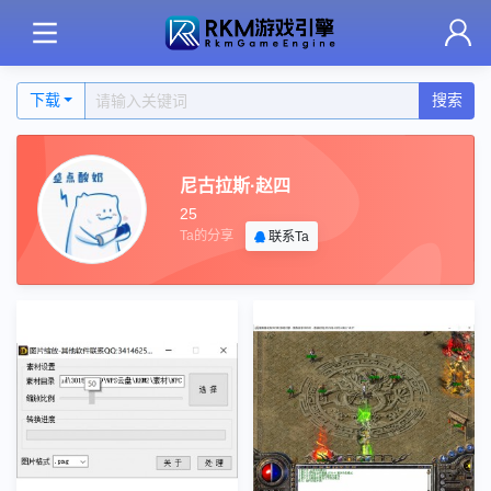
下载
搜索
尼古拉斯·赵四
25
Ta的分享
联系Ta