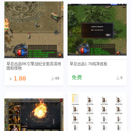
草总出品RK引擎战纪全套高清地
草总出品1.76纯净底板
图和怪物
免费
1.88
0
69
￥