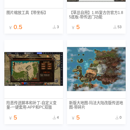
图片缩放工具【带坐标】
【草总自用】1.85复古仿官方1.8
5底板-带传送门功能
0.5
5
3
53
￥
￥
险恶传送脚本和补丁-自定义变
新版大地图-玛法大陆改版传送地
量-一键套用-APP和PC双版
图-带碎片
5
5
4
0
￥
￥